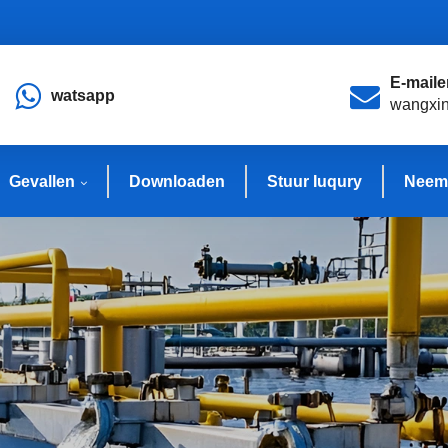
E-maile
watsapp
wangxi
Gevallen
Downloaden
Stuur Iuqury
Neem 