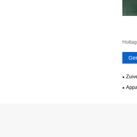
Hottag
Ger
Zuiv
voedin
Appa
kwalite