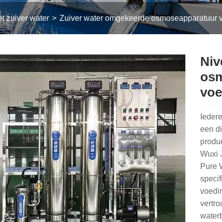
 zuiver water
Zuiver water omgekeerde osmoseapparatuur v
Niv
osm
voe
Iedere
een d
produc
Wuxi J
Pure 
speci
voedin
vertro
water