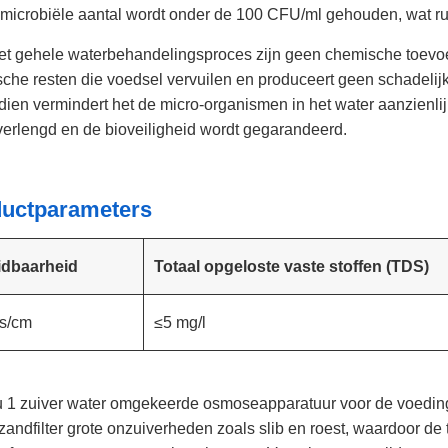
 microbiële aantal wordt onder de 100 CFU/ml gehouden, wat ru
et gehele waterbehandelingsproces zijn geen chemische toevoeging
che resten die voedsel vervuilen en produceert geen schadelijk a
ien vermindert het de micro-organismen in het water aanzienli
verlengd en de bioveiligheid wordt gegarandeerd.
uctparameters
idbaarheid
Totaal opgeloste vaste stoffen (TDS)
s/cm
≤5 mg/l
 1 zuiver water omgekeerde osmoseapparatuur voor de voedingsind
zandfilter grote onzuiverheden zoals slib en roest, waardoor 