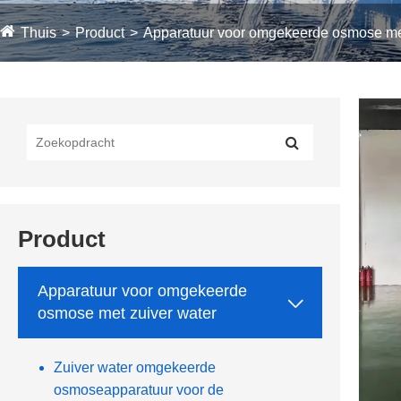
Thuis
Product
Apparatuur voor omgekeerde osmose met
Product
Apparatuur voor omgekeerde

osmose met zuiver water
Zuiver water omgekeerde
osmoseapparatuur voor de