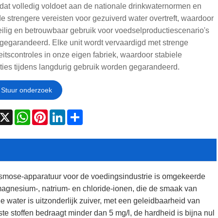
dat volledig voldoet aan de nationale drinkwaternormen en
de strengere vereisten voor gezuiverd water overtreft, waardoor
ilig en betrouwbaar gebruik voor voedselproductiescenario's
gegarandeerd. Elke unit wordt vervaardigd met strenge
eitscontroles in onze eigen fabriek, waardoor stabiele
ties tijdens langdurig gebruik worden gegarandeerd.
Stuur onderzoek
acebook
X
WhatsApp
Pinterest
LinkedIn
Share
osmose-apparatuur voor de voedingsindustrie is omgekeerde
agnesium-, natrium- en chloride-ionen, die de smaak van
water is uitzonderlijk zuiver, met een geleidbaarheid van
 stoffen bedraagt ​​minder dan 5 mg/l, de hardheid is bijna nul