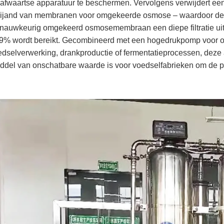
afwaartse apparatuur te beschermen. Vervolgens verwijdert een a
vijand van membranen voor omgekeerde osmose – waardoor de
t nauwkeurig omgekeerd osmosemembraan een diepe filtratie ui
% wordt bereikt. Gecombineerd met een hogedrukpomp voor ontzil
dselverwerking, drankproductie of fermentatieprocessen, deze 
ddel van onschatbare waarde is voor voedselfabrieken om de pr