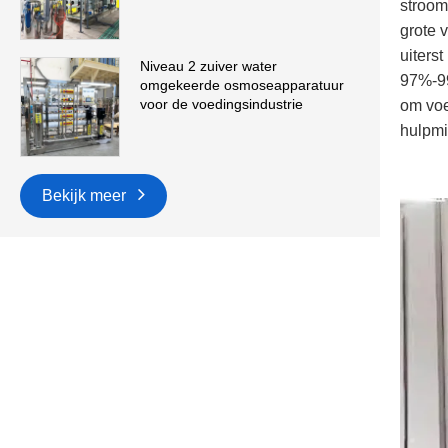
stroom
grote 
uiters
Niveau 2 zuiver water
97%-99
omgekeerde osmoseapparatuur
voor de voedingsindustrie
om voe
hulpmi
Bekijk meer