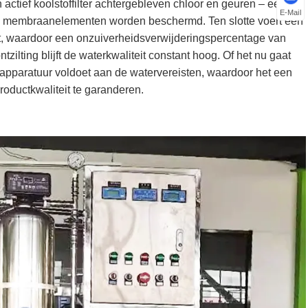
ctief koolstoffilter achtergebleven chloor en geuren – een
E-Mail
 membraanelementen worden beschermd. Ten slotte voert een
t, waardoor een onzuiverheidsverwijderingspercentage van
ting blijft de waterkwaliteit constant hoog. Of het nu gaat
apparatuur voldoet aan de watervereisten, waardoor het een
oductkwaliteit te garanderen.