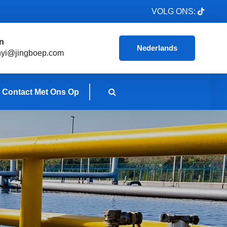
VOLG ONS:
n
Nederlands
nyi@jingboep.com
Contact Met Ons Op