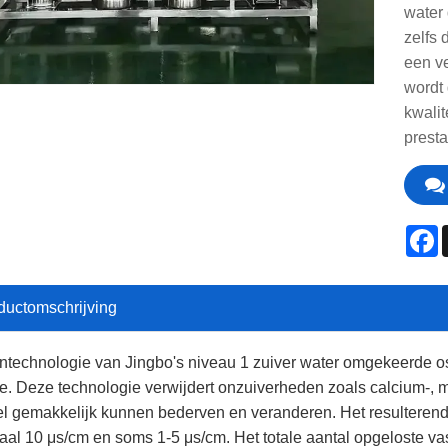
water 
zelfs 
een ve
wordt 
kwalit
presta
F
ductomschrijving
ntechnologie van Jingbo's niveau 1 zuiver water omgekeerde 
. Deze technologie verwijdert onzuiverheden zoals calcium-, m
l gemakkelijk kunnen bederven en veranderen. Het resulterende 
al 10 μs/cm en soms 1-5 μs/cm. Het totale aantal opgeloste vaste