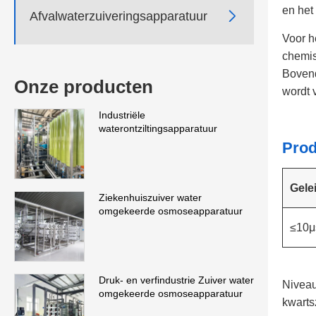
en het

Afvalwaterzuiveringsapparatuur
Voor h
chemis
Bovend
Onze producten
wordt 
Industriële
waterontziltingsapparatuur
Prod
Gele
Ziekenhuiszuiver water
omgekeerde osmoseapparatuur
≤10μ
Druk- en verfindustrie Zuiver water
Niveau
omgekeerde osmoseapparatuur
kwarts